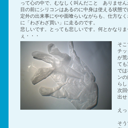
って心の中で、むなしく叫んだこと ありません
目の前にシリコンはあるのに中身は使える状態で
定外の出来事にやや面喰らいながらも、仕方なく
に「わざわざ買い」に走るのです。
悲しいです。とっても悲しいです。何とかなりま
ぇ・・・
そこ
チッ
が荒
ても
では
ンの
らし
次回
出せ
えっ
そう