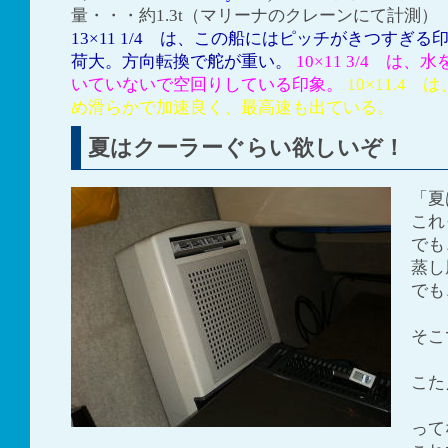
量・・・約1.3t（マリーナのクレーンにて計測）
13×11 1/4 は、この船にはピッチがきつすぎ
荷大。方向転換で舵が重い。
10×11 3/4 は
いていないで空回りしている印象。
10×11.4
め滑らかで加速良く、最高速も出ている。
夏はクーラーぐらい欲しいぞ！ ヨッ
「夏
これ
でも
蒸し
でも
・
そこ
「軽
こた
「
って