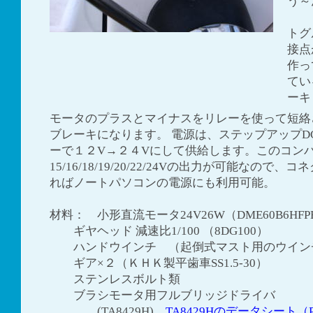
う～
トグ
接点
作っ
てい
ーキ
モータのプラスとマイナスをリレーを使って短絡
ブレーキになります。 電源は、ステップアップDC
ーで１２V→２４Vにして供給します。このコン
15/16/18/19/20/22/24Vの出力が可能なので
ればノートパソコンの電源にも利用可能。
材料： 小形直流モータ24V26W（DME60B6HFP
ギヤヘッド 減速比1/100 （8DG100）
ハンドウインチ （起倒式マスト用のウイン
ギア×２（ＫＨＫ製平歯車SS1.5-30）
ステンレスボルト類
ブラシモータ用フルブリッジドライバ
(TA8429H)
TA8429Hのデータシート（