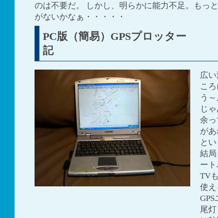
のは不要だ。 しかし、明らかに能力不足。もっ
がないかなぁ・・・・・
PC版（簡易）GPSプ
記
広い
ころ
う～
じゃ
余っ
があ
とい
結局
ート
TV
使え
GP
尾灯