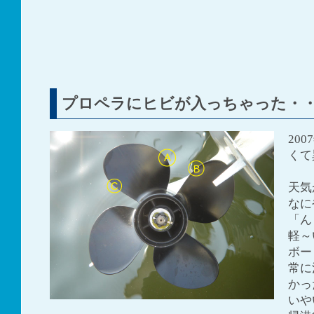
プロペラにヒビが入っちゃった・
20
くて
天気
なに
「ん
軽～
ボー
常に
かっ
いや