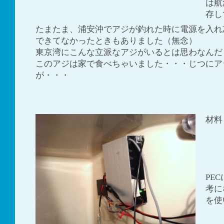
は航
存し
たまたま、浦安沖でアジが釣れた時に電源を入れ
できてなかったときもありました（無念）
東京湾にこんな立派なアジがいるとは思わなんだ
このアジは家で食べちゃいました・・・じつにア
が・・・
材料
自
パ
シ
海
PE
考に
を使