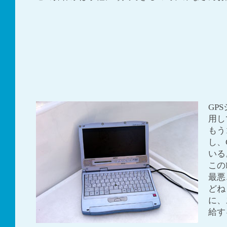
GP
用し
もう
し、
いる
この
最悪
どね
に、
給す