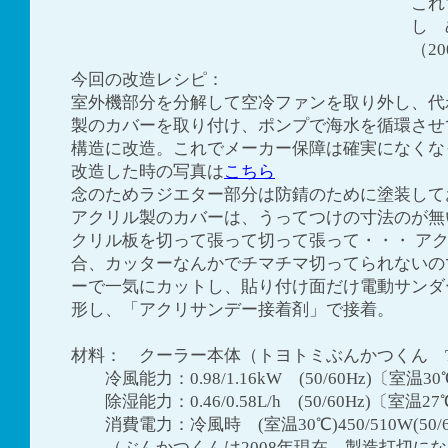
これ
し 
（2
今回の改造レシピ：
室外機部分を分解して空冷ファンを取り外し、代
製のカバーを取り付け、ポンプで海水を循環させ
構造に改造。これでメーカー保障は確実になくな
改造した時の写真は
こちら
念のためラジエター部分は防錆のために塗装して
アクリル製のカバーは、うってつけの寸法のが無
クリル板を切って張って切って張って・・・ ア
合、カッターなんかでチマチマ切ってられないの
ーで一気にカットし、貼り付け面だけ電動サンダ
形し、「アクリサンデー接着剤」で接着。
材料： クーラー本体（トヨトミぶんかつくん TIS
冷風能力：0.98/1.16kW (50/60Hz)〔室温3
除湿能力：0.46/0.58L/h (50/60Hz)〔室温2
消費電力：冷風時 (室温30℃)450/510W(50/6
（ぶんかつくんは2008年現在、製造打切にな