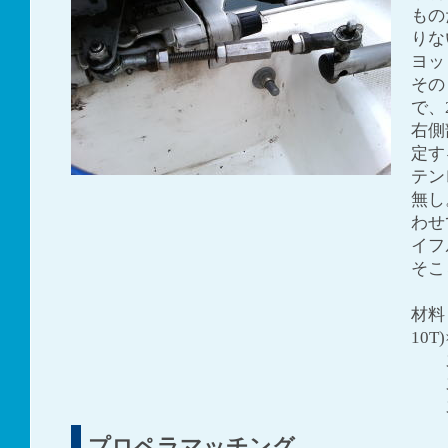
もの
りな
ヨッ
その
で、
右側
定す
テン
無し
わせ
イフ
そこ
材料
10T
ステ
ス
ス
プロペラマッチング