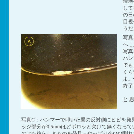
帰港
して
の日
目視
うだ
写真
へこ
写真
ハン
でも
くら
よ。
終了
と 
写真C：ハンマーで叩いた翼の反対側にヒビを発
ッジ部分が0.5mmほどポロッと欠けて無くなっ
欠けた粒らしきものを発見＝やっぱり今ひび割れ