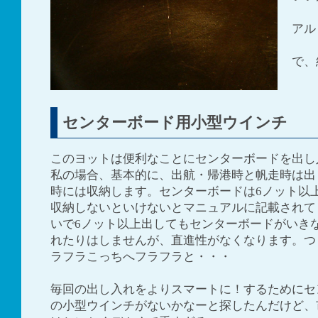
アル
で、
センターボード用小型ウインチ
このヨットは便利なことにセンターボードを出し
私の場合、基本的に、出航・帰港時と帆走時は出
時には収納します。センターボードは6ノット以
収納しないといけないとマニュアルに記載されて
いで6ノット以上出してもセンターボードがいき
れたりはしませんが、直進性がなくなります。つ
ラフラこっちへフラフラと・・・
毎回の出し入れをよりスマートに！するためにセ
の小型ウインチがないかなーと探したんだけど、