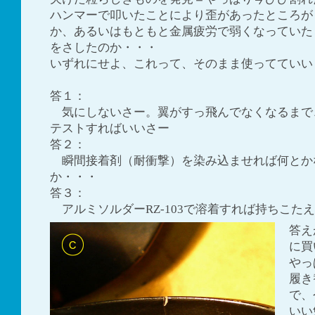
ハンマーで叩いたことにより歪があったところが
か、あるいはもともと金属疲労で弱くなっていた
をさしたのか・・・
いずれにせよ、これって、そのまま使ってていい
答１：
気にしないさー。翼がすっ飛んでなくなるまで
テストすればいいさー
答２：
瞬間接着剤（耐衝撃）を染み込ませれば何とか
か・・・
答３：
アルミソルダーRZ-103で溶着すれば持ちこた
答え
に買
やっ
履き
で、
いい