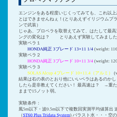
エンジンをある程度いじくってみても、これ以上
とはできませんねぇ！(とりあえずイリジウムプ
ンで武装）
じゃあ、プロペラを取替えてみて、はたして最高
ングの変化は？ とりあえず実験してみまし
実験ペラ１
HONDA純正 3ブレード 13×11 1/4
(weight: 11
実験ペラ２
HONDA純正 3ブレード 10×11 3/4
(weight: 12
実験ペラ３
SOLAS Alcup 4ブレード 10×11.4（アルミ）
(w
結果は右の表のとおり他にいいペラはあるのかし
したら是非教えてください！ 最高速は？ →重
ままで15ノット弱。
実験条件：
風5m以下・波0.5m以下で複数回実測平均値算出
（
ST60 Plus Tridata System
) バラスト水・・・空の