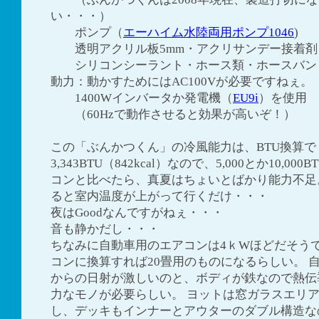
い・・・）
ポンプ（
エーハイム水陸両用ポンプ1046
)
透明アクリル板5mm・アクリサンデー接着剤
シリコンシーラント・ホース類・ホースバン
動力：動かすためにはAC100Vが必要ですねぇ。
1400Wインバータか発電機（
EU9i
）を使用
（60Hzで動作させると効果が高いぞ！）
この「ぶんかつくん」の冷風能力は、BTU換算で
3,343BTU（842kcal）なので、5,000とか10,00
コンと比べたら、真夏はちょいとばかり能力不足
ると室内温度が上がって行くだけ・・・
夜はGoodなんですがねぇ・・・
音も静かだし・・・
ちなみに自動車用のエアコンは4ｋWほどだそう
コンに換算すれば20畳用のものになるらしい。 
からの日射が激しいのと、ボディが鉄なので熱伝
力なモノが必要らしい。 ヨットは窓ガラスエリ
し、デッキもインナーとアウターのダブル構造な