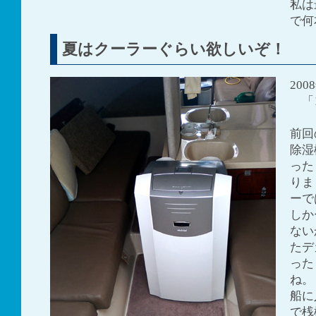
私は
で何
夏はクーラーぐらい欲しいぞ！ ヨッ
20
「ヨ
前回
除湿
った
りま
ーで
しか
ない
たデ
った
ね。
船に
で桟