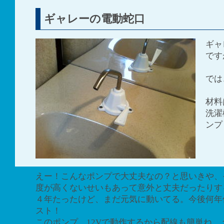
ギャレーの電動蛇口
ギャ
です
では
材料
洗濯
ンプ
えー！こんなポンプで大丈夫なの？と思いきや、
度が高くないせいもあって意外と丈夫だったりす
４年たったけど、まだ元気に動いてる。今後何年
スト！
このポンプ、12Vで動作するから配線も簡単ね。