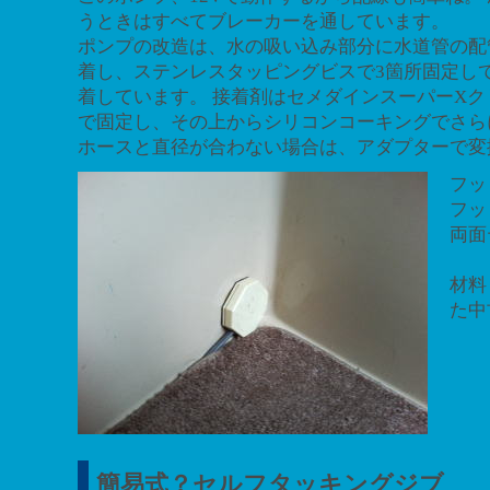
うときはすべてブレーカーを通しています。
ポンプの改造は、水の吸い込み部分に水道管の配
着し、ステンレスタッピングビスで3箇所固定し
着しています。 接着剤はセメダインスーパーX
で固定し、その上からシリコンコーキングでさら
ホースと直径が合わない場合は、アダプターで変
フッ
フッ
両面
材料
た中
ホ
フ
簡易式？セルフタッキングジブ