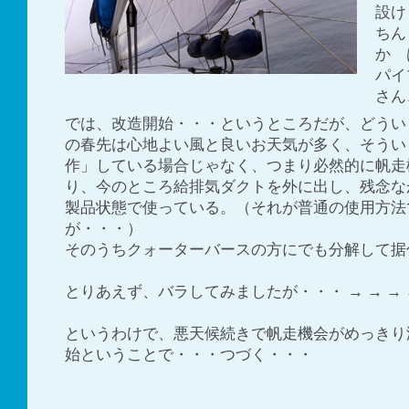
設け
ちん
か 
パイ
さん
では、改造開始・・・というところだが、どういう
の春先は心地よい風と良いお天気が多く、そうい
作」している場合じゃなく、つまり必然的に帆走
り、今のところ給排気ダクトを外に出し、残念な
製品状態で使っている。（それが普通の使用方法
が・・・）
そのうちクォーターバースの方にでも分解して据
とりあえず、バラしてみましたが・・・ → → → 
というわけで、悪天候続きで帆走機会がめっきり
始ということで・・・つづく・・・