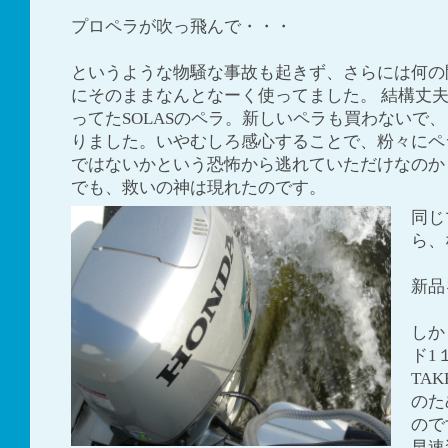
プロペラが吹っ飛んで・・・
というような物騒な事故も起きず、さらには何の
にそのままなんとなーく使ってました。 結構丈
ってたSOLASのペラ。新しいペラも買わないで
りました。いやむしろ感心することで、粉々にペ
ではないかという恐怖から逃れていただけなのか
でも、救いの神は現れたのです。
同じ
ら、
新品
しか
ド1
TA
のた
ので
早速