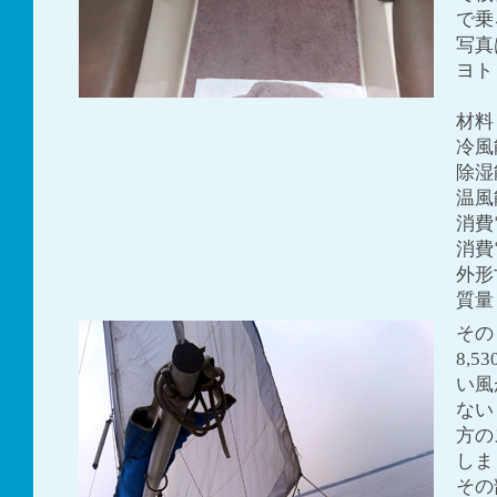
で乗
写真
ヨト
材料
冷風能
除湿能
温風能
消費電
消費電
外形寸
質量
その
8,
い風
ない
方の
しま
その